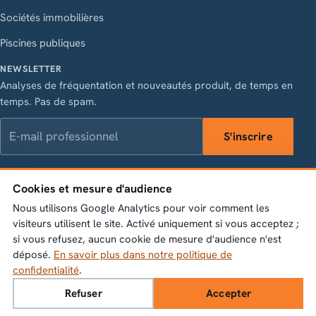
Sociétés immobilières
Piscines publiques
NEWSLETTER
Analyses de fréquentation et nouveautés produit, de temps en
temps. Pas de spam.
E-mail professionnel
S'inscrire
Cookies et mesure d'audience
LinkedIn
Instagram
Facebook
X
Nous utilisons Google Analytics pour voir comment les
Vasagatan 28, 111 20 Stockholm · Org.nr 556845-1198 ·
visiteurs utilisent le site. Activé uniquement si vous acceptez ;
info@bumbeelabs.se
si vous refusez, aucun cookie de mesure d'audience n'est
déposé.
En savoir plus dans notre politique de
© 2026 Bumbee Labs AB. Tous droits réservés.
confidentialité
.
Politique de confidentialité
Paramètres des cookies
Refuser
Accepter
Réserver une démo