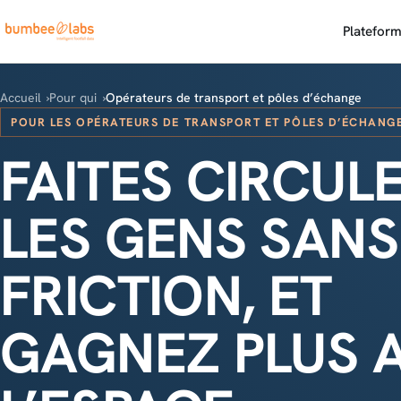
Platefor
Accueil
Pour qui
Opérateurs de transport et pôles d’échange
POUR LES OPÉRATEURS DE TRANSPORT ET PÔLES D’ÉCHANG
FAITES CIRCUL
LES GENS SANS
FRICTION, ET
GAGNEZ PLUS 