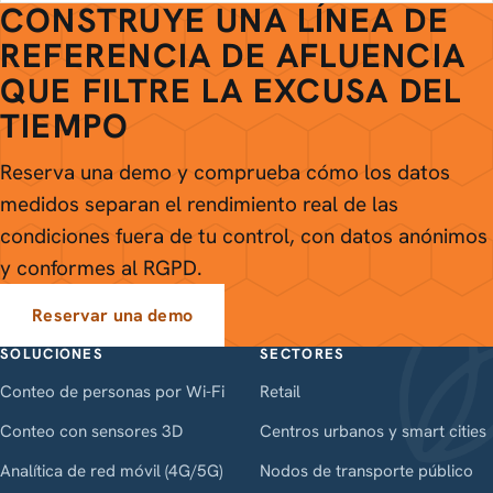
CONSTRUYE UNA LÍNEA DE
REFERENCIA DE AFLUENCIA
QUE FILTRE LA EXCUSA DEL
TIEMPO
Reserva una demo y comprueba cómo los datos
medidos separan el rendimiento real de las
condiciones fuera de tu control, con datos anónimos
y conformes al RGPD.
Reservar una demo
SOLUCIONES
SECTORES
Conteo de personas por Wi-Fi
Retail
Conteo con sensores 3D
Centros urbanos y smart cities
Analítica de red móvil (4G/5G)
Nodos de transporte público