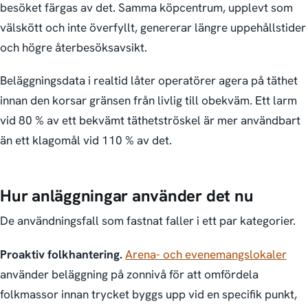
besöket färgas av det. Samma köpcentrum, upplevt som
välskött och inte överfyllt, genererar längre uppehållstider
och högre återbesöks­avsikt.
Beläggningsdata i realtid låter operatörer agera på täthet
innan den korsar gränsen från livlig till obekväm. Ett larm
vid 80 % av ett bekvämt täthets­tröskel är mer användbart
än ett klagomål vid 110 % av det.
Hur anläggningar använder det nu
De användnings­fall som fastnat faller i ett par kategorier.
Proaktiv folkhantering.
Arena- och evenemangs­lokaler
använder beläggning på zonnivå för att omfördela
folkmassor innan trycket byggs upp vid en specifik punkt,