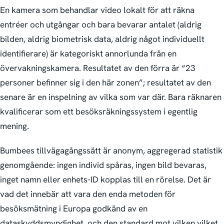
En kamera som behandlar video lokalt för att räkna
entréer och utgångar och bara bevarar antalet (aldrig
bilden, aldrig biometrisk data, aldrig något individuellt
identifierare) är kategoriskt annorlunda från en
övervaknings­kamera. Resultatet av den förra är “23
personer befinner sig i den här zonen”; resultatet av den
senare är en inspelning av vilka som var där. Bara räknaren
kvalificerar som ett besöksräkningssystem i egentlig
mening.
Bumbees tillvägagångssätt är anonym, aggregerad statistik
genomgående: ingen individ spåras, ingen bild bevaras,
inget namn eller enhets-ID kopplas till en rörelse. Det är
vad det innebär att vara den enda metoden för
besöksmätning i Europa godkänd av en
dataskyddsmyndighet, och den standard mot vilken vilket