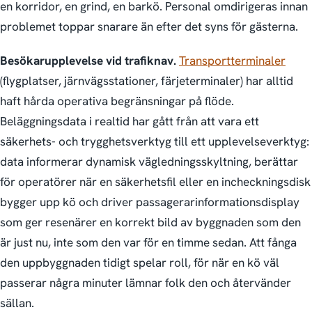
en korridor, en grind, en barkö. Personal omdirigeras innan
problemet toppar snarare än efter det syns för gästerna.
Besökarupplevelse vid trafiknav.
Transportterminaler
(flygplatser, järnvägs­stationer, färjeterminaler) har alltid
haft hårda operativa begränsningar på flöde.
Beläggningsdata i realtid har gått från att vara ett
säkerhets- och trygghets­verktyg till ett upplevelseverktyg:
data informerar dynamisk väglednings­skyltning, berättar
för operatörer när en säkerhetsfil eller en incheckningsdisk
bygger upp kö och driver passagerar­informations­display
som ger resenärer en korrekt bild av byggnaden som den
är just nu, inte som den var för en timme sedan. Att fånga
den uppbyggnaden tidigt spelar roll, för när en kö väl
passerar några minuter lämnar folk den och återvänder
sällan.