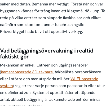
saker med datan. Bemanna mer vettigt. Förstå när och var
byggnaden kändes för trång innan ett klagomål dök upp. Ta
reda på vilka entréer som skapade flaskhalsar och vilket
caféhörn som stod tomt under lunch­rusningstid.
Krisverktyget hade blivit ett operativt verktyg.
Vad beläggnings­övervakning i realtid
faktiskt gör
Mekaniken är enkel. Entréer och utgångssensorer
(
kamerabaserade 3D-räknare
, takbelästa personräknare
eller i större och mer utspridda miljöer
Wi-Fi-baserade
system
) registrerar varje person som passerar in eller ut ur
en definierad zon. Systemet upprätthåller ett löpande
antal: aktuell beläggning är ackumulerade entréer minus