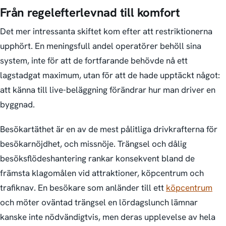
Från regelefterlevnad till komfort
Det mer intressanta skiftet kom efter att restriktionerna
upphört. En meningsfull andel operatörer behöll sina
system, inte för att de fortfarande behövde nå ett
lagstadgat maximum, utan för att de hade upptäckt något:
att känna till live-beläggning förändrar hur man driver en
byggnad.
Besökar­täthet är en av de mest pålitliga drivkrafterna för
besökar­nöjdhet, och missnöje. Trängsel och dålig
besöksflödes­hantering rankar konsekvent bland de
främsta klagomålen vid attraktioner, köpcentrum och
trafiknav. En besökare som anländer till ett
köpcentrum
och möter oväntad trängsel en lördagslunch lämnar
kanske inte nödvändigtvis, men deras upplevelse av hela