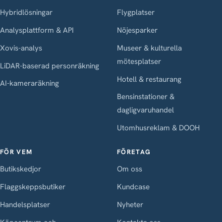
Hybridlösningar
Flygplatser
Analysplattform & API
Nöjesparker
Xovis-analys
Museer & kulturella
mötesplatser
LiDAR-baserad personräkning
Hotell & restaurang
AI-kameraräkning
Bensinstationer &
dagligvaruhandel
Utomhusreklam & DOOH
FÖR VEM
FÖRETAG
Butikskedjor
Om oss
Flaggskeppsbutiker
Kundcase
Handelsplatser
Nyheter