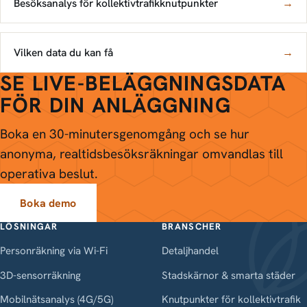
Besöksanalys för kollektivtrafik­knutpunkter
→
Vilken data du kan få
→
SE LIVE-BELÄGGNINGSDATA
FÖR DIN ANLÄGGNING
Boka en 30-minutersgenomgång och se hur
anonyma, realtids­besöksräkningar omvandlas till
operativa beslut.
Boka demo
LÖSNINGAR
BRANSCHER
Personräkning via Wi-Fi
Detaljhandel
3D-sensorräkning
Stadskärnor & smarta städer
Mobilnätsanalys (4G/5G)
Knutpunkter för kollektivtrafik