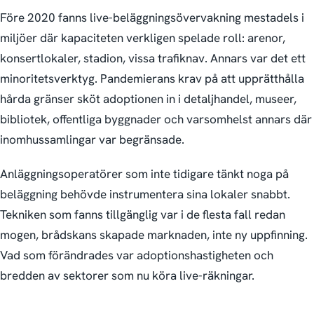
Före 2020 fanns live-beläggnings­övervakning mestadels i
miljöer där kapaciteten verkligen spelade roll: arenor,
konsert­lokaler, stadion, vissa trafiknav. Annars var det ett
minoritetsverktyg. Pandemi­erans krav på att upprätthålla
hårda gränser sköt adoptionen in i detaljhandel, museer,
bibliotek, offentliga byggnader och var­somhelst annars där
inomhussamlingar var begränsade.
Anläggnings­operatörer som inte tidigare tänkt noga på
beläggning behövde instrumentera sina lokaler snabbt.
Tekniken som fanns tillgänglig var i de flesta fall redan
mogen, brådskans skapade marknaden, inte ny uppfinning.
Vad som förändrades var adoptionshastigheten och
bredden av sektorer som nu köra live-räkningar.