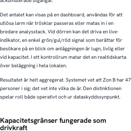
ackumulerade utgångar.
Det antalet kan visas på en dashboard, användas för att
utlösa larm när trösklar passeras eller matas in i en
bredare analys­stack. Vid dörren kan det driva en live-
indikator, en enkel grön/gul/röd signal som berättar för
besökare på en blick om anläggningen är lugn, livlig eller
vid kapacitet. I ett kontrollrum matar det en realtidskarta
över beläggning i hela lokalen.
Resultatet är helt aggregerat. Systemet vet att Zon B har 47
personer i sig; det vet inte vilka de är. Den distinktionen
spelar roll både operativt och ur dataskydds­synpunkt.
Kapacitets­gränser fungerade som
drivkraft