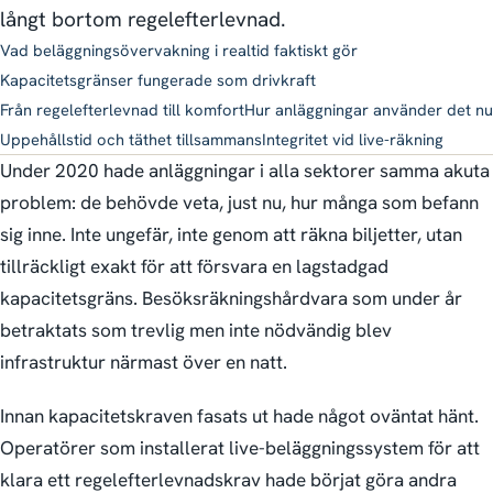
långt bortom regelefterlevnad.
Vad beläggnings­övervakning i realtid faktiskt gör
Kapacitets­gränser fungerade som drivkraft
Från regelefterlevnad till komfort
Hur anläggningar använder det nu
Uppehållstid och täthet tillsammans
Integritet vid live-räkning
Under 2020 hade anläggningar i alla sektorer samma akuta
problem: de behövde veta, just nu, hur många som befann
sig inne. Inte ungefär, inte genom att räkna biljetter, utan
tillräckligt exakt för att försvara en lagstadgad
kapacitetsgräns. Besöksräkningshårdvara som under år
betraktats som trevlig men inte nödvändig blev
infrastruktur närmast över en natt.
Innan kapacitets­kraven fasats ut hade något oväntat hänt.
Operatörer som installerat live-beläggningssystem för att
klara ett regelefterlevnadskrav hade börjat göra andra