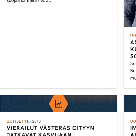
suojaa samalla tiedot.
UU
A
K
S
So
Bu
mu
ka
UUTISET
11.7.2018
UU
VIERAILUT VÄSTERÅS CITYYN
I
JATKAVAT KASVUAAN
A