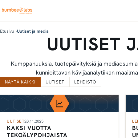
Etusivu
Uutiset ja media
UUTISET 
Kumppanuuksia, tuotepäivityksiä ja mediaosumia 
kunnioittavan kävijäanalytiikan maailma
UUSIMMAT UUTISET
NÄYTÄ KAIKKI
UUTISET
LEHDISTÖ
UUTISET
28.11.2025
LE
KAKSI VUOTTA
B
TEKOÄLYPOHJAISTA
U