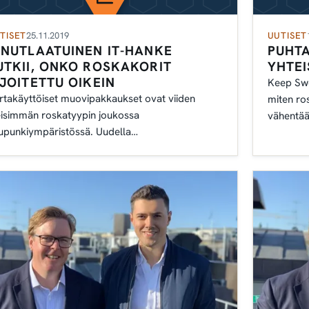
TISET
25.11.2019
UUTISET
INUTLAATUINEN IT-HANKE
PUHT
UTKII, ONKO ROSKAKORIT
YHTE
IJOITETTU OIKEIN
Keep Swe
rtakäyttöiset muovipakkaukset ovat viiden
miten ros
eisimmän roskatyypin joukossa
vähentää
upunkiympäristössä. Uudella
ttausmenetelmällä tutkitaan nyt uusia
lutustapoja.