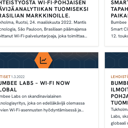
HTEISTYÖSTÄ WI-FI-POHJAISEN
SMART
ÄVIJÄANALYTIIKAN TUOMISEKSI
TAPA
RASILIAN MARKKINOILLE.
PAIKA
kholma, Ruotsi, 24. maaliskuuta 2022. Mantis
Bumbee L
cnologia, São Pauloon, Brasiliaan päämajansa
Smart Ci
oittanut Wi-Fi-palveluntarjoaja, joka toimittaa
12. touk
stintäjärjestelmiä,
järjestet
TISET
1.3.2022
LEHDIST
UMBEE LABS – WI-FI NOW
BUMBE
LOBAL
ILMOI
POHJA
mbee Labs on skandinavialainen
TUOMI
knologiayritys, joka on edelläkävijä olemassa
Tukholma
evien Wi-Fi-asennusten hyödyntämisessä ja
Labs, ska
vijätiedon tuottamisessa kaupan alalle.
globaali