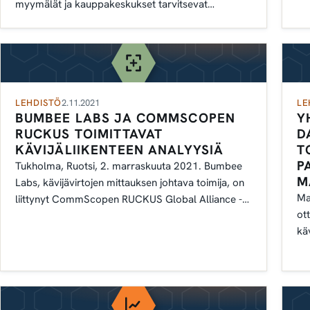
myymälät ja kauppakeskukset tarvitsevat
enemmän kuin koskaan pääsyn tarkkaan
kävijäanalytiikkaan.
LEHDISTÖ
2.11.2021
LE
BUMBEE LABS JA COMMSCOPEN
Y
RUCKUS TOIMITTAVAT
D
KÄVIJÄLIIKENTEEN ANALYYSIÄ
T
P
Tukholma, Ruotsi, 2. marraskuuta 2021. Bumbee
M
Labs, kävijävirtojen mittauksen johtava toimija, on
Ma
liittynyt CommScopen RUCKUS Global Alliance -
ot
ohjelmaan.
kä
as