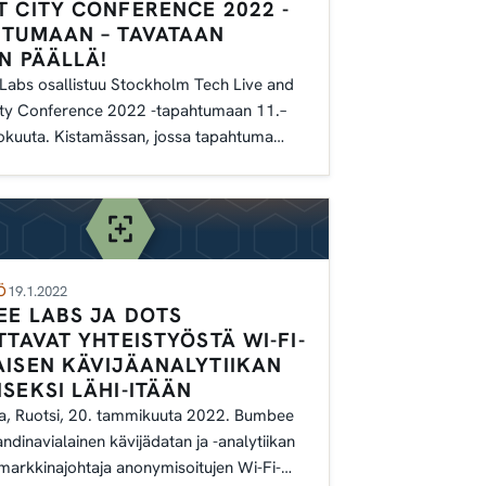
 CITY CONFERENCE 2022 -
HTUMAAN – TAVATAAN
N PÄÄLLÄ!
abs osallistuu Stockholm Tech Live and
ty Conference 2022 -tapahtumaan 11.–
okuuta. Kistamässan, jossa tapahtuma
ään,
Ö
19.1.2022
E LABS JA DOTS
TTAVAT YHTEISTYÖSTÄ WI-FI-
ISEN KÄVIJÄANALYTIIKAN
SEKSI LÄHI-ITÄÄN
, Ruotsi, 20. tammikuuta 2022. Bumbee
ndinavialainen kävijädatan ja -analytiikan
 markkinajohtaja anonymisoitujen Wi-Fi-