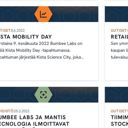
TISET
8.6.2022
UUTISET
ISTA MOBILITY DAY
RETAI
rstaina 9. kesäkuuta 2022 Bumbee Labs on
Sen ymmä
illä Kista Mobility Day -tapahtumassa.
kaupan l
pahtuman järjestää Kista Science City, joka
tulevais
öskentelee luodakseen
toimialoil
HDISTÖ
25.3.2022
UUTISET
UMBEE LABS JA MANTIS
TIIMI
ECNOLOGIA ILMOITTAVAT
STOC