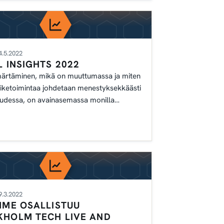
4.5.2022
L INSIGHTS 2022
rtäminen, mikä on muuttumassa ja miten
iiketoimintaa johdetaan menestyksekkäästi
uudessa, on avainasemassa monilla
la. Ei vain
9.3.2022
MME OSALLISTUU
KHOLM TECH LIVE AND