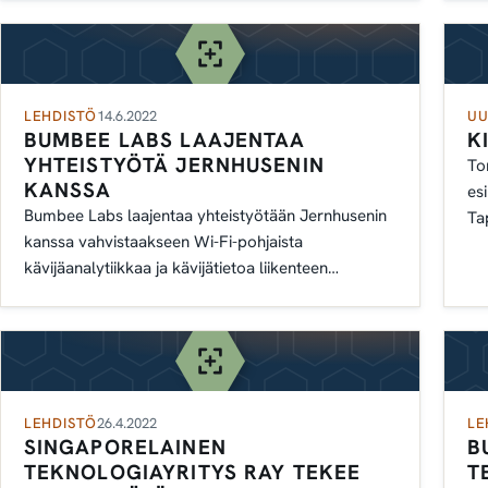
LEHDISTÖ
14.6.2022
UU
BUMBEE LABS LAAJENTAA
K
YHTEISTYÖTÄ JERNHUSENIN
To
KANSSA
es
Bumbee Labs laajentaa yhteistyötään Jernhusenin
Ta
kanssa vahvistaakseen Wi-Fi-pohjaista
ty
kävijäanalytiikkaa ja kävijätietoa liikenteen
solmukohdissa.
LEHDISTÖ
26.4.2022
LE
SINGAPORELAINEN
B
TEKNOLOGIAYRITYS RAY TEKEE
T