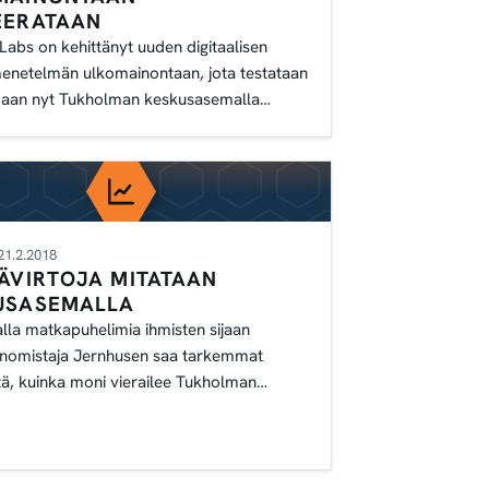
EERATAAN
abs on kehittänyt uuden digitaalisen
enetelmän ulkomainontaan, jota testataan
idaan nyt Tukholman keskusasemalla
018 aikana.
21.2.2018
ÄVIRTOJA MITATAAN
USASEMALLA
lla matkapuhelimia ihmisten sijaan
tönomistaja Jernhusen saa tarkemmat
itä, kuinka moni vierailee Tukholman
emalla.