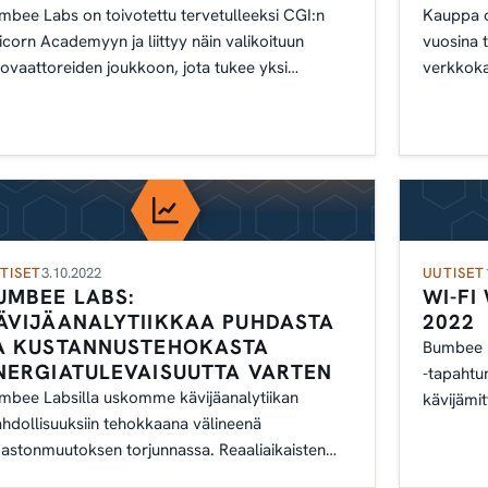
mbee Labs on toivotettu tervetulleeksi CGI:n
Kauppa o
icorn Academyyn ja liittyy näin valikoituun
vuosina t
novaattoreiden joukkoon, jota tukee yksi
verkkoka
ailman suurimmista IT- ja liikkeenjohdon
siirryttä
sultointiyrityksistä.
TISET
3.10.2022
UUTISET
UMBEE LABS:
WI-F
ÄVIJÄANALYTIIKKAA PUHDASTA
2022
A KUSTANNUSTEHOKASTA
Bumbee 
NERGIATULEVAISUUTTA VARTEN
-tapahtu
mbee Labsilla uskomme kävijäanalytiikan
kävijämit
hdollisuuksiin tehokkaana välineenä
mastonmuutoksen torjunnassa. Reaaliaikaisten
eisöhälytysten ja