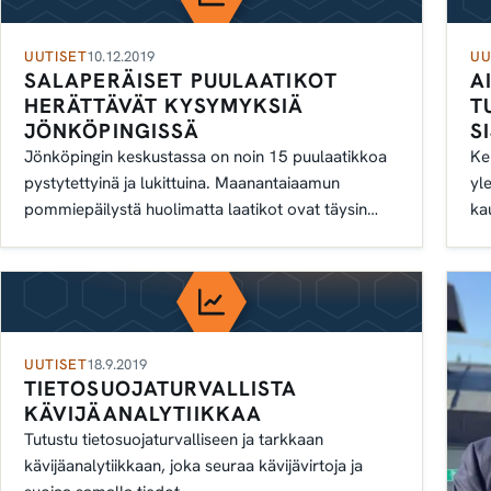
UUTISET
10.12.2019
UU
SALAPERÄISET PUULAATIKOT
A
HERÄTTÄVÄT KYSYMYKSIÄ
T
JÖNKÖPINGISSÄ
S
Jönköpingin keskustassa on noin 15 puulaatikkoa
Ke
pystytettyinä ja lukittuina. Maanantaiaamun
yl
pommiepäilystä huolimatta laatikot ovat täysin
ka
vaarattomia. Ne keräävät dataa ihmisten liikkeistä.
mi
ku
UUTISET
18.9.2019
TIETOSUOJATURVALLISTA
KÄVIJÄANALYTIIKKAA
Tutustu tietosuojaturvalliseen ja tarkkaan
kävijäanalytiikkaan, joka seuraa kävijävirtoja ja