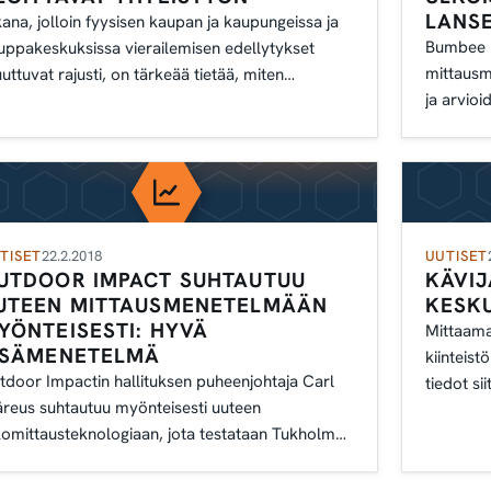
LANS
kana, jolloin fyysisen kaupan ja kaupungeissa ja
Bumbee L
uppakeskuksissa vierailemisen edellytykset
mittausm
uttuvat rajusti, on tärkeää tietää, miten
ja arvio
akkaat ja kävijät käyttäytyvät.
vuoden 2
TISET
22.2.2018
UUTISET
UTDOOR IMPACT SUHTAUTUU
KÄVIJ
UTEEN MITTAUSMENETELMÄÄN
KESK
YÖNTEISESTI: HYVÄ
Mittaama
ISÄMENETELMÄ
kiinteis
tdoor Impactin hallituksen puheenjohtaja Carl
tiedot si
reus suhtautuu myönteisesti uuteen
keskusas
komittausteknologiaan, jota testataan Tukholman
skusasemalla vuoden 2018 aikana.