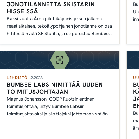
JONOTILANNETTA SKISTARIN
Bu
HISSEISSÄ
Un
Kaksi vuotta Åren pilottikäynnistyksen jälkeen
in
reaaliaikainen, tekoälypohjainen jonotilanne on osa
ma
hiihtoelämystä SkiStarilla, ja se perustuu Bumbee
kon
Labsin anonymisoituun Wi-Fi-analytiikkaan.
LEHDISTÖ
1.2.2023
UU
BUMBEE LABS NIMITTÄÄ UUDEN
B
TOIMITUSJOHTAJAN
K
J
Magnus Johansson, COOP Ruotsin entinen
E
toimitusjohtaja, liittyy Bumbee Labsiin
Bu
toimitusjohtajaksi ja sijoittajaksi johtamaan yhtiön
ma
seuraavaa kasvuvaihetta.
il
yl