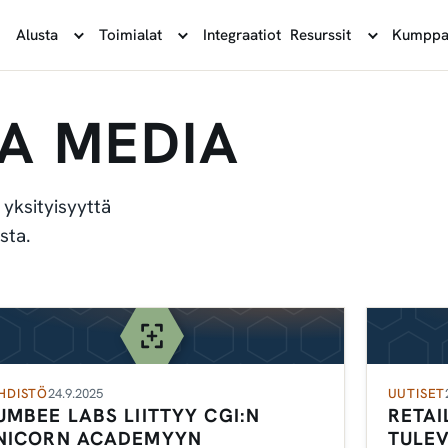
Alusta
Toimialat
Integraatiot
Resurssit
Kumppa
JA MEDIA
yksityisyyttä
sta.
HDISTÖ
24.9.2025
UUTISET
UMBEE LABS LIITTYY CGI:N
RETAI
NICORN ACADEMYYN
TULEV