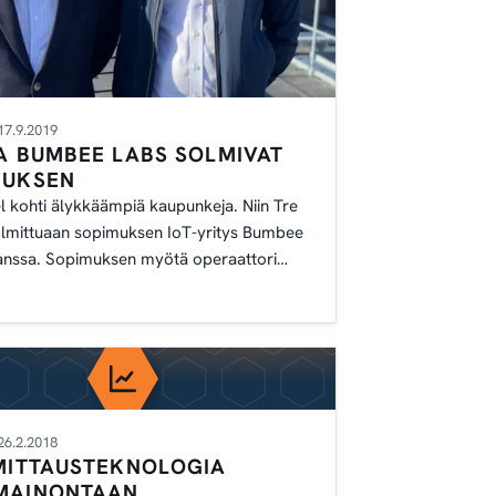
17.9.2019
A BUMBEE LABS SOLMIVAT
MUKSEN
el kohti älykkäämpiä kaupunkeja. Niin Tre
lmittuaan sopimuksen IoT-yritys Bumbee
anssa. Sopimuksen myötä operaattori
 mobiiliyhteyden.
26.2.2018
MITTAUSTEKNOLOGIA
MAINONTAAN