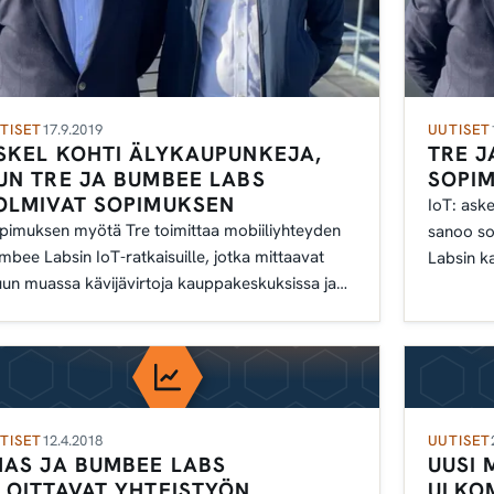
TISET
17.9.2019
UUTISET
SKEL KOHTI ÄLYKAUPUNKEJA,
TRE J
UN TRE JA BUMBEE LABS
SOPI
OLMIVAT SOPIMUKSEN
IoT: ask
pimuksen myötä Tre toimittaa mobiiliyhteyden
sanoo so
mbee Labsin IoT-ratkaisuille, jotka mittaavat
Labsin k
un muassa kävijävirtoja kauppakeskuksissa ja
toimittaa
upunkikeskustoissa.
TISET
12.4.2018
UUTISET
MAS JA BUMBEE LABS
UUSI 
LOITTAVAT YHTEISTYÖN
ULKO