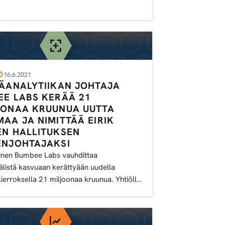
n avulla,
Ö
16.6.2021
ÄANALYTIIKAN JOHTAJA
EE LABS KERÄÄ 21
OONAA KRUUNUA UUTTA
AA JA NIMITTÄÄ EIRIK
EN HALLITUKSEN
ENJOHTAJAKSI
inen Bumbee Labs vauhdittaa
älistä kasvuaan kerättyään uudella
ierroksella 21 miljoonaa kruunua. Yhtiöllä
panuuksia