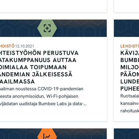
signaalie
HDISTÖ
12.10.2021
LEHDIST
HTEISTYÖHÖN PERUSTUVA
KÄVIJ
ATAKUMPPANUUS AUTTAA
BUMB
OIMIALAA TOIPUMAAN
MILJ
ANDEMIAN JÄLKEISESSÄ
PÄÄOM
AAILMASSA
LUND
PUHE
ailman noustessa COVID-19-pandemian
Ruotsala
teesta anonymisoidun, Wi-Fi-pohjaisen
kansainv
vijädatan uudistaja Bumbee Labs ja data-
rahoitusk
iantuntija CKDelta
on kump