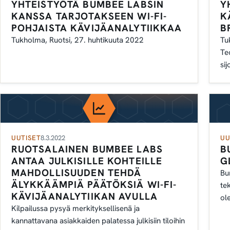
YHTEISTYÖTÄ BUMBEE LABSIN
Y
KANSSA TARJOTAKSEEN WI-FI-
K
POHJAISTA KÄVIJÄANALYTIIKKAA
B
Tukholma, Ruotsi, 27. huhtikuuta 2022
Tu
Te
sij
vie
UUTISET
8.3.2022
UU
RUOTSALAINEN BUMBEE LABS
B
ANTAA JULKISILLE KOHTEILLE
G
MAHDOLLISUUDEN TEHDÄ
Bu
ÄLYKKÄÄMPIÄ PÄÄTÖKSIÄ WI-FI-
te
KÄVIJÄANALYTIIKAN AVULLA
ol
Kilpailussa pysyä merkityksellisenä ja
kä
kannattavana asiakkaiden palatessa julkisiin tiloihin