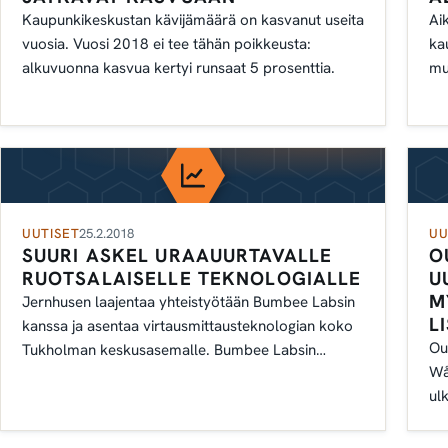
Kaupunkikeskustan kävijämäärä on kasvanut useita
Ai
vuosia. Vuosi 2018 ei tee tähän poikkeusta:
ka
alkuvuonna kasvua kertyi runsaat 5 prosenttia.
mu
asi
UUTISET
25.2.2018
UU
SUURI ASKEL URAAUURTAVALLE
O
RUOTSALAISELLE TEKNOLOGIALLE
U
M
Jernhusen laajentaa yhteistyötään Bumbee Labsin
L
kanssa ja asentaa virtausmittausteknologian koko
Ou
Tukholman keskusasemalle. Bumbee Labsin
Wå
toimitusjohtaja Karl…
ul
ke