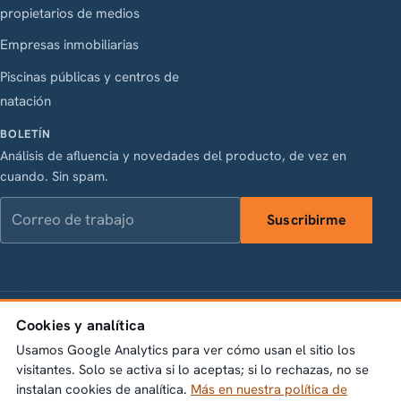
propietarios de medios
Empresas inmobiliarias
Piscinas públicas y centros de
natación
BOLETÍN
Análisis de afluencia y novedades del producto, de vez en
cuando. Sin spam.
Correo de trabajo
Suscribirme
LinkedIn
Instagram
Facebook
X
Cookies y analítica
Vasagatan 28, 111 20 Stockholm · Org.nr 556845-1198 ·
info@bumbeelabs.se
Usamos Google Analytics para ver cómo usan el sitio los
visitantes. Solo se activa si lo aceptas; si lo rechazas, no se
instalan cookies de analítica.
Más en nuestra política de
© 2026 Bumbee Labs AB. Todos los derechos reservados.