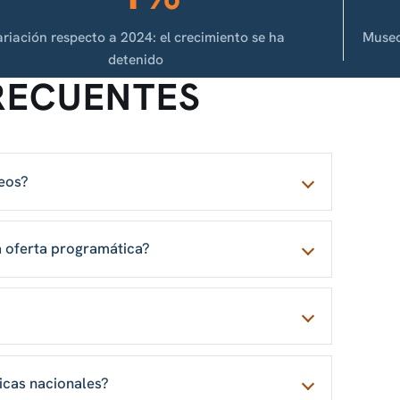
riación respecto a 2024: el crecimiento se ha
Museo
detenido
RECUENTES
seos?
 la oferta programática?
ticas nacionales?