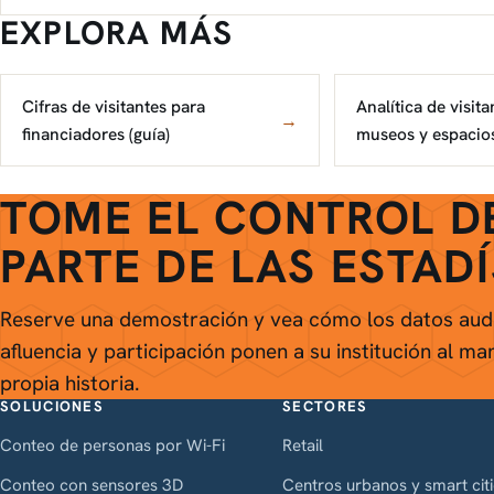
EXPLORA MÁS
Cifras de visitantes para
Analítica de visit
→
financiadores (guía)
museos y espacios
TOME EL CONTROL D
PARTE DE LAS ESTAD
Reserve una demostración y vea cómo los datos aud
afluencia y participación ponen a su institución al m
propia historia.
SOLUCIONES
SECTORES
Conteo de personas por Wi-Fi
Retail
Conteo con sensores 3D
Centros urbanos y smart cit