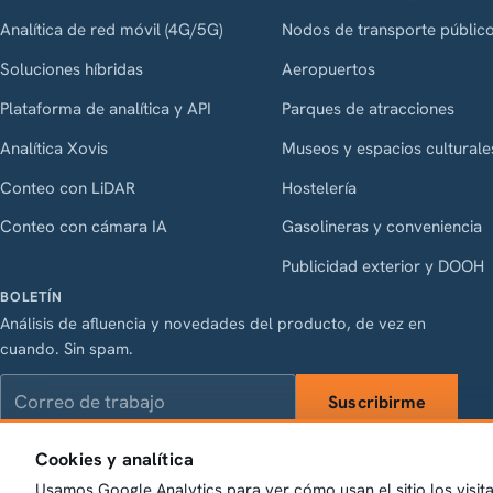
Analítica de red móvil (4G/5G)
Nodos de transporte públic
Soluciones híbridas
Aeropuertos
Plataforma de analítica y API
Parques de atracciones
Analítica Xovis
Museos y espacios culturale
Conteo con LiDAR
Hostelería
Conteo con cámara IA
Gasolineras y conveniencia
Publicidad exterior y DOOH
BOLETÍN
Análisis de afluencia y novedades del producto, de vez en
cuando. Sin spam.
Correo de trabajo
Suscribirme
Cookies y analítica
Usamos Google Analytics para ver cómo usan el sitio los visitan