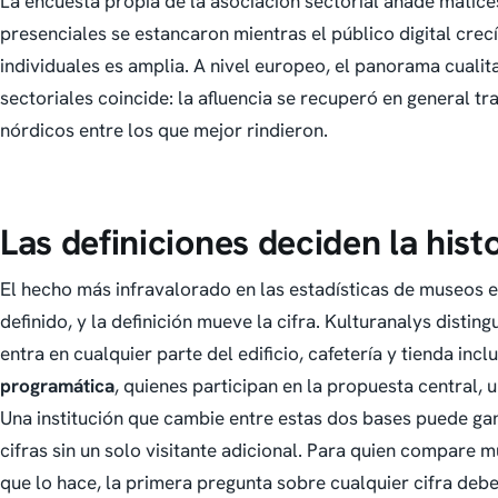
La encuesta propia de la asociación sectorial añade matices
presenciales se estancaron mientras el público digital crecía
individuales es amplia. A nivel europeo, el panorama cualit
sectoriales coincide: la afluencia se recuperó en general tr
nórdicos entre los que mejor rindieron.
Las definiciones deciden la hist
El hecho más infravalorado en las estadísticas de museos e
definido, y la definición mueve la cifra. Kulturanalys disting
entra en cualquier parte del edificio, cafetería y tienda incl
programática
, quienes participan en la propuesta central, 
Una institución que cambie entre estas dos bases puede ga
cifras sin un solo visitante adicional. Para quien compare m
que lo hace, la primera pregunta sobre cualquier cifra deb