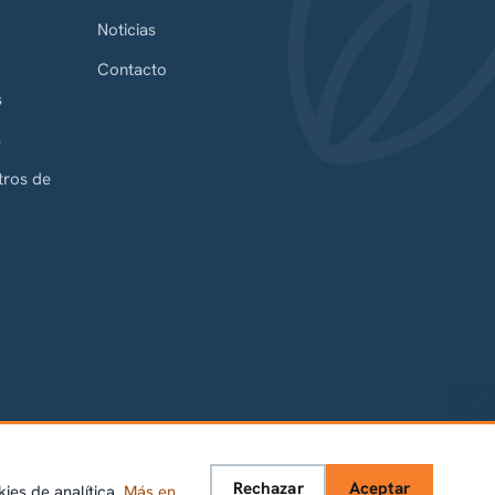
Noticias
Contacto
s
s
tros de
Rechazar
Aceptar
kies de analítica.
Más en