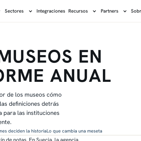
Sectores
Integraciones
Recursos
Partners
Sobr
 MUSEOS EN
FORME ANUAL
ector de los museos cómo
 las definiciones detrás
a para las instituciones
ente.
ones deciden la historia
Lo que cambia una meseta
n de notas. En Suecia, la agencia