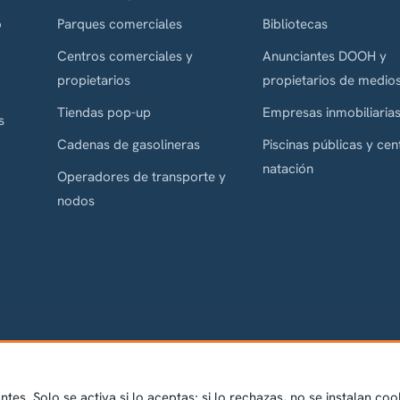
o
Parques comerciales
Bibliotecas
Centros comerciales y
Anunciantes DOOH y
propietarios
propietarios de medio
Tiendas pop-up
Empresas inmobiliaria
s
Cadenas de gasolineras
Piscinas públicas y cen
natación
Operadores de transporte y
nodos
tes. Solo se activa si lo aceptas; si lo rechazas, no se instalan coo