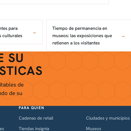
antes para
Tiempo de permanencia en
→
 culturales
museos: las exposiciones que
→
retienen a los visitantes
E SU
ÍSTICAS
itables de
ando de su
PARA QUIÉN
Cadenas de retail
Ciudades y municipios
ies
Tiendas insignia
Museos