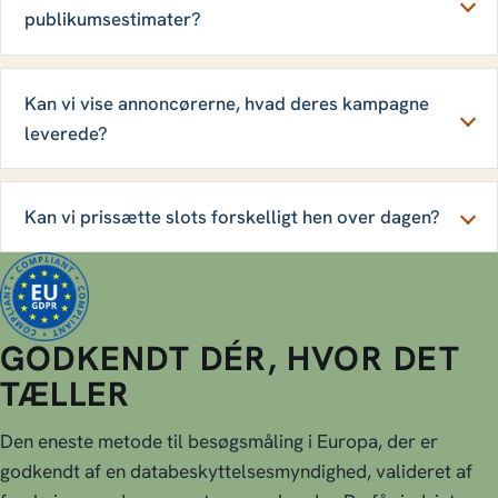
publikumsestimater?
Kan vi vise annoncørerne, hvad deres kampagne
leverede?
Kan vi prissætte slots forskelligt hen over dagen?
GODKENDT DÉR, HVOR DET
TÆLLER
Den eneste metode til besøgsmåling i Europa, der er
godkendt af en databeskyttelsesmyndighed, valideret af