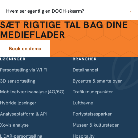
Hvem ser egentlig en DOOH-skærm?
→
SÆT RIGTIGE TAL BAG DINE
MEDIEFLADER
Book en demo
LØSNINGER
BRANCHER
Persontælling via Wi-Fi
Detailhandel
3D-sensortælling
Bycentre & smarte byer
Mobilnetværksanalyse (4G/5G)
Trafikknudepunkter
Hybride løsninger
Lufthavne
Analyseplatform & API
Forlystelsesparker
Xovis-analyse
Museer & kultursteder
LiDAR-persontælling
Hospitality