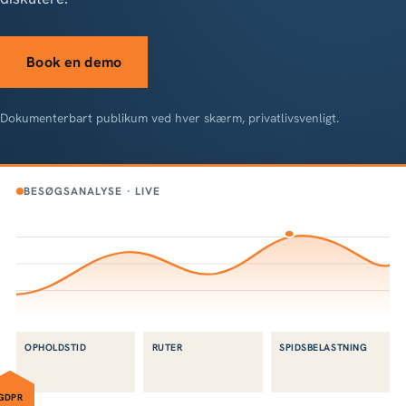
Book en demo
Dokumenterbart publikum ved hver skærm, privatlivsvenligt.
BESØGSANALYSE · LIVE
OPHOLDSTID
RUTER
SPIDSBELASTNING
GDPR