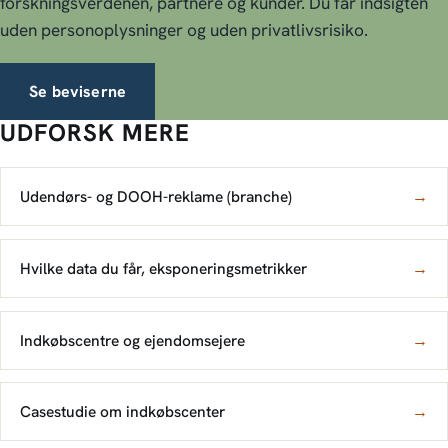
forskningsverdenen, partnere og kunder. Du får indsigten
uden personoplysninger og uden privatlivsrisiko.
Se beviserne
UDFORSK MERE
Udendørs- og DOOH-reklame (branche)
→
Hvilke data du får, eksponeringsmetrikker
→
Indkøbscentre og ejendomsejere
→
Casestudie om indkøbscenter
→