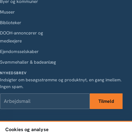
Byer og kommuner
Museer
Biblioteker
DOOH-annoncører og
medieejere
Ejendomsselskaber
Svømmehaller & badeanlæg
NYHEDSBREV
Indsigter om besøgsstrømme og produktnyt, en gang imellem.
Ingen spam.
Arbejdsmail
Tilmeld
LinkedIn
Instagram
Facebook
X
Cookies og analyse