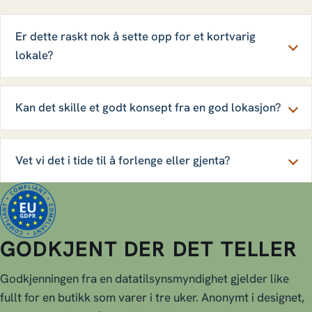
Er dette raskt nok å sette opp for et kortvarig
lokale?
Kan det skille et godt konsept fra en god lokasjon?
Vet vi det i tide til å forlenge eller gjenta?
GODKJENT DER DET TELLER
Godkjenningen fra en datatilsynsmyndighet gjelder like
fullt for en butikk som varer i tre uker. Anonymt i designet,