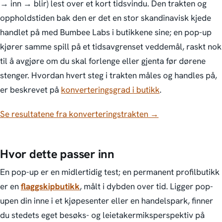
→ inn → blir) lest over et kort tidsvindu. Den trakten og
oppholdstiden bak den er det en stor skandinavisk kjede
handlet på med Bumbee Labs i butikkene sine; en pop-up
kjører samme spill på et tidsavgrenset veddemål, raskt nok
til å avgjøre om du skal forlenge eller gjenta før dørene
stenger. Hvordan hvert steg i trakten måles og handles på,
er beskrevet på
konverteringsgrad i butikk
.
Se resultatene fra konverteringstrakten →
Hvor dette passer inn
En pop-up er en
midlertidig
test; en permanent profilbutikk
er en
flaggskipbutikk
, målt i dybden over tid. Ligger pop-
upen din inne i et kjøpesenter eller en handelspark, finner
du stedets eget besøks- og leietakermiksperspektiv på