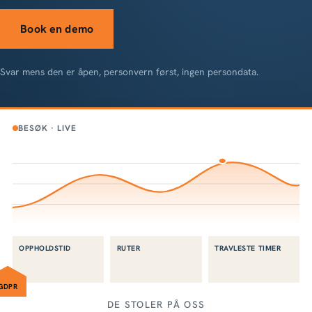
Book en demo
Svar mens den er åpen, personvern først, ingen persondata.
BESØK · LIVE
OPPHOLDSTID
RUTER
TRAVLESTE TIMER
GDPR
DE STOLER PÅ OSS