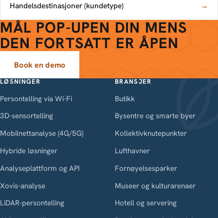
Handelsdestinasjoner (kundetype)
→
MÅL POP-UPEN DIN MENS
DEN FORTSATT ER ÅPEN
Book en demo
LØSNINGER
BRANSJER
Persontelling via Wi-Fi
Butikk
3D-sensortelling
Bysentre og smarte byer
Mobilnettanalyse (4G/5G)
Kollektivknutepunkter
Hybride løsninger
Lufthavner
Analyseplattform og API
Fornøyelsesparker
Xovis-analyse
Museer og kulturarenaer
LiDAR-persontelling
Hotell og servering