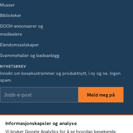
Museer
Biblioteker
DOOH-annonsører og
medieeiere
Eiendomsselskaper
Svømmehaller og badeanlegg
NYHETSBREV
Innsikt om besøksstrømmer og produktnytt, i ny og ne. Ingen
spam.
Jobb-e-post
Meld meg på
LinkedIn
Instagram
Facebook
X
Informasjonskapsler og analyse
Vasagatan 28, 111 20 Stockholm · Org.nr 556845-1198 ·
Vi bruker Google Analytics for å se hvordan besøkende