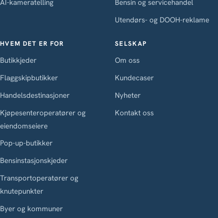
AI-kameratelling
Bensin og servicehandel
Utendørs- og DOOH-reklame
HVEM DET ER FOR
SELSKAP
Butikkjeder
Om oss
Flaggskipbutikker
Kundecaser
Handelsdestinasjoner
Nyheter
Kjøpesenteroperatører og
Kontakt oss
eiendomseiere
Pop-up-butikker
Bensinstasjonskjeder
Transportoperatører og
knutepunkter
Byer og kommuner