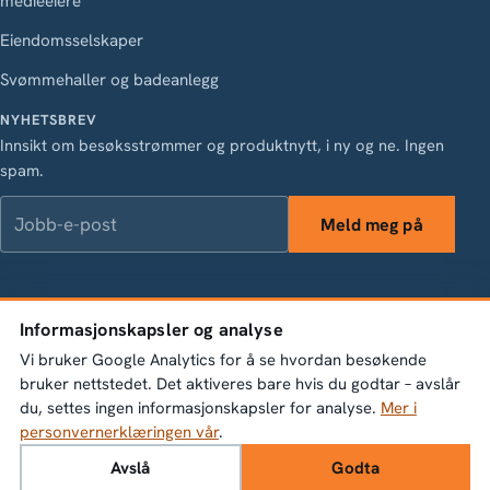
medieeiere
Eiendomsselskaper
Svømmehaller og badeanlegg
NYHETSBREV
Innsikt om besøksstrømmer og produktnytt, i ny og ne. Ingen
spam.
Jobb-e-post
Meld meg på
LinkedIn
Instagram
Facebook
X
Informasjonskapsler og analyse
Vasagatan 28, 111 20 Stockholm · Org.nr 556845-1198 ·
Vi bruker Google Analytics for å se hvordan besøkende
info@bumbeelabs.se
bruker nettstedet. Det aktiveres bare hvis du godtar – avslår
du, settes ingen informasjonskapsler for analyse.
Mer i
© 2026 Bumbee Labs AB. Alle rettigheter forbeholdt.
personvernerklæringen vår
.
Personvernerklæring
Innstillinger for informasjonskapsler
Avslå
Godta
Book en demo