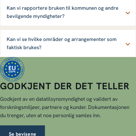
Kan vi rapportere bruken til kommunen og andre
bevilgende myndigheter?
Kan vi se hvilke områder og arrangementer som
faktisk brukes?
GODKJENT DER DET TELLER
Godkjent av en datatilsynsmyndighet og validert av
forskningsmiljøer, partnere og kunder. Dokumentasjonen
du trenger, uten at noe personlig samles inn.
Se bevisene