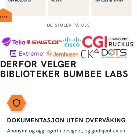
OPPHOLDSTID
RUTER
TRAVLESTE TIMER
GDPR
DE STOLER PÅ OSS
DERFOR VELGER
BIBLIOTEKER BUMBEE LABS
DOKUMENTASJON UTEN OVERVÅKING
Anonymt og aggregert i designet, og godkjent av en