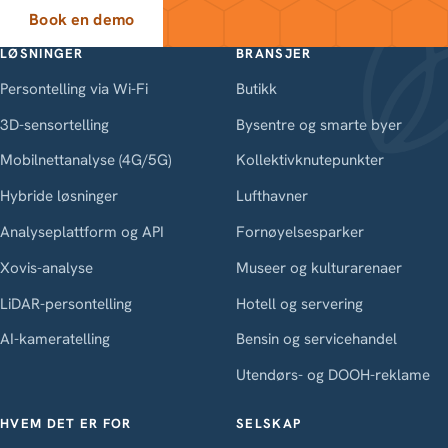
Book en demo
LØSNINGER
BRANSJER
Persontelling via Wi-Fi
Butikk
3D-sensortelling
Bysentre og smarte byer
Mobilnettanalyse (4G/5G)
Kollektivknutepunkter
Hybride løsninger
Lufthavner
Analyseplattform og API
Fornøyelsesparker
Xovis-analyse
Museer og kulturarenaer
LiDAR-persontelling
Hotell og servering
AI-kameratelling
Bensin og servicehandel
Utendørs- og DOOH-reklame
HVEM DET ER FOR
SELSKAP