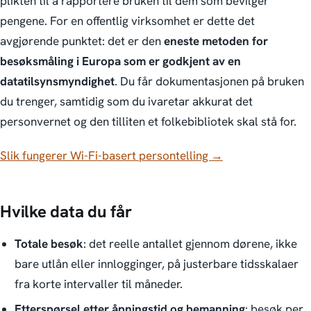
plikten til å rapportere bruken til dem som bevilger
pengene. For en offentlig virksomhet er dette det
avgjørende punktet: det er den
eneste metoden for
besøksmåling i Europa som er godkjent av en
datatilsynsmyndighet
. Du får dokumentasjonen på bruken
du trenger, samtidig som du ivaretar akkurat det
personvernet og den tilliten et folkebibliotek skal stå for.
Slik fungerer Wi-Fi-basert persontelling →
Hvilke data du får
Totale besøk
: det reelle antallet gjennom dørene, ikke
bare utlån eller innlogginger, på justerbare tidsskalaer
fra korte intervaller til måneder.
Etterspørsel etter åpningstid og bemanning
: besøk per