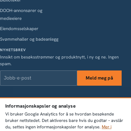
DOOH-annonsører og
medieeiere
Eiendomsselskaper
Svømmehaller og badeanlegg
NYHETSBREV
Innsikt om besøksstrømmer og produktnytt, i ny og ne. Ingen
spam.
Jobb-e-post
Meld meg på
LinkedIn
Instagram
Facebook
X
Informasjonskapsler og analyse
Vasagatan 28, 111 20 Stockholm · Org.nr 556845-1198 ·
Vi bruker Google Analytics for å se hvordan besøkende
info@bumbeelabs.se
bruker nettstedet. Det aktiveres bare hvis du godtar – avslår
du, settes ingen informasjonskapsler for analyse.
Mer i
© 2026 Bumbee Labs AB. Alle rettigheter forbeholdt.