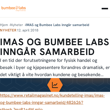
Hjem
Nyheter
IMAS og Bumbee Labs inngår samarbeid
NYHETER
12. april 2018
IMAS OG BUMBEE LABS
INNGÅR SAMARBEID
I en tid der forutsetningene for fysisk handel og
besøk i byer og kjøpesentere forandres dramatisk, er
det viktigt å vite hvordan kundene og besøkende…
https://www.retailmagasinet.no/kundetelling-imas/imas-
og-bumbee-labs-inngar-samarbeid/482626?
sthash.JmzP1sdW.mjjo