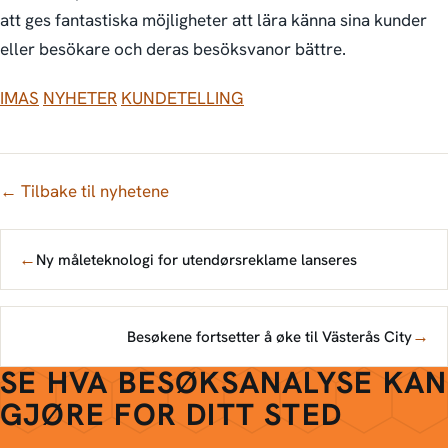
att ges fantastiska möjligheter att lära känna sina kunder
eller besökare och deras besöksvanor bättre.
IMAS
NYHETER
KUNDETELLING
← Tilbake til nyhetene
←
Ny måleteknologi for utendørsreklame lanseres
→
Besøkene fortsetter å øke til Västerås City
SE HVA BESØKSANALYSE KAN
GJØRE FOR DITT STED