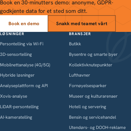
Book en 30-minutters demo: anonyme, GDPR-
godkjente data for et sted som ditt.
Book en demo
Snakk med teamet vårt
LØSNINGER
BRANSJER
Persontelling via Wi-Fi
Butikk
3D-sensortelling
Bysentre og smarte byer
Mobilnettanalyse (4G/5G)
Kollektivknutepunkter
Hybride løsninger
Lufthavner
Analyseplattform og API
Fornøyelsesparker
Xovis-analyse
Museer og kulturarenaer
LiDAR-persontelling
Hotell og servering
AI-kameratelling
Bensin og servicehandel
Utendørs- og DOOH-reklame