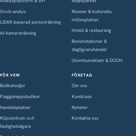
Analysplattform & API
Nöjesparker
Xovis-analys
Museer & kulturella
mötesplatser
LiDAR-baserad personräkning
Hotell & restaurang
AI-kameraräkning
Bensinstationer &
dagligvaruhandel
Utomhusreklam & DOOH
FÖR VEM
FÖRETAG
Butikskedjor
Om oss
Flaggskeppsbutiker
Kundcase
Handelsplatser
Nyheter
Köpcentrum och
Kontakta oss
fastighetsägare