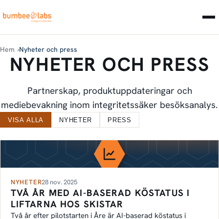
Hem
Nyheter och press
NYHETER OCH PRESS
Partnerskap, produktuppdateringar och
mediebevakning inom integritetssäker besöksanalys.
SENASTE NYTT
VISA ALLA
NYHETER
PRESS
NYHETER
28 nov. 2025
TVÅ ÅR MED AI-BASERAD KÖSTATUS I
LIFTARNA HOS SKISTAR
Två år efter pilotstarten i Åre är AI-baserad köstatus i