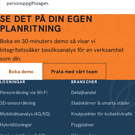
personuppgiftslagen.
SE DET PÅ DIN EGEN
PLANRITNING
Boka en 30-minuters demo så visar vi
integritetssäker besöksanalys för en verksamhet
som din.
Boka demo
Prata med vårt team
LÖSNINGAR
BRANSCHER
Personräkning via Wi-Fi
Detaljhandel
3D-sensorräkning
Stadskärnor & smarta städer
Mobilnätsanalys (4G/5G)
Knutpunkter för kollektivtrafik
Hybridlösningar
Flygplatser